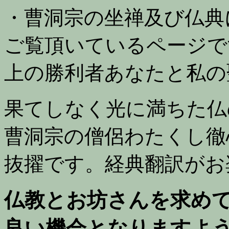
・曹洞宗の坐禅及び仏典
ご覧頂いているページで
上の勝利者あなたと私の
果てしなく光に満ちた仏
曹洞宗の僧侶わたくし徹
抜擢です。経典翻訳がお
仏教とお坊さんを求め
良い機会となりますよ