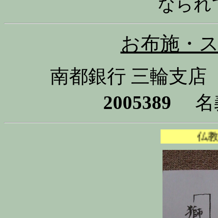
なられ
お布施・
南都銀行 三輪支店
2005389
名
仏教と