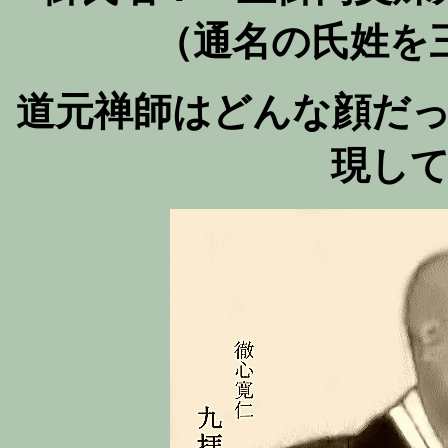
（通名の氏姓を
道元禅師はどんな顔だ
現し