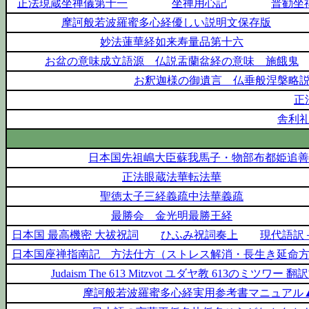
正法現蔵坐禅儀第十一
坐禅用心記
普勧坐
摩訶般若波羅蜜多心経優しい説明文保存版
妙法蓮華経如来寿量品第十六
お盆の意味成立語源 仏説盂蘭盆経の意味 施餓鬼
お釈迦様の御遺言 仏垂般涅槃略
正
舎利
日本国先祖嶋大臣蘇我馬子・物部布都姫追善
正法眼蔵法華転法華
聖徳太子三経義疏中法華義疏
最勝会 金光明最勝王経
日本国 最高機密 大祓祝詞
ひふみ祝詞奏上
現代語訳＋.
日本国座禅指南記 方法仕方（ストレス解消・長生き延命
Judaism The 613 Mitzvot ユダヤ教 613のミツワー 翻
摩訶般若波羅蜜多心経実用参考書マニュアル