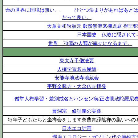
命の世界に国境は無い。
ひとつ決まりがあればあと
だって良い。
天童覚和尚頒云 廓然無聖来機逕庭 得非犯
日本国史 仏教に隠されて
世界 70億の人類が幸せになるまで。
東大寺千僧法要
人権学習名古屋編
安能寺地蔵寺地蔵会
平野全興寺・大念仏寺拝登
僧堂人権学習・差別戒名とハンセン病/正法眼蔵陀羅尼
曹洞宗 修証義の実践
毎年子どもたちと坐禅会をします奈曹青緑陰禅の集いへの
日本エコ計画
環境エコロジー・ガソリン代の節約方