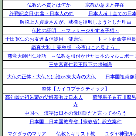
仏教の本質とは何か
宗教の意味と存在
終戦記念日/お盆・日本人の絆
日本人考｜全ての日
解脱上人貞慶さんが、戒律を復興しようとした理由
仏性の証明 ～マッサージをする子猫～
千田寛仁のお友達＆信徒用 健康法
トマト延命美容
鑑真大和上 完整版 今夜はこれ見よう。
慈覚大師円仁物語 ～仏教を根付かせた日本のマルコポー
三笠宮寛仁親王殿下の超知識
大仏の正体・大仏とは誰か/東大寺の大仏
日本国祖肖像
整体【カイロプラクティック】
高句麗の祖朱蒙の父解慕漱は日本人
蘇我馬子＆石川麿
寺
中国へ 漢字は日本の母国語だと言ってやろう
日本国 日本国教導省【宗教省】設立案件
マグダラのマリア
仏教とキリスト教
ユダヤ神聖ル