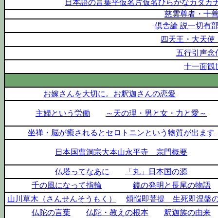
日本語の言葉平仮名片仮名ひらがなカタカナ
慈雲尊者・十
倶舎論 説一切有
四天王・大天使
五行引声念
十一面観
お嫁さんを大切に。お釈迦さんの恋愛
主婦という労働
～天の理・男と女・力と愛～
坐禅・脳が癒されるとセロトニンという物質が出ます
日本国曹洞宗大本山永平寺 宗門概要
仏塔ってなあに
「丸」日本国の源
千の風になって指輪
鏡の発明と長尾の物語
山川草木（さんせんそうもく）
煩悩即菩提 生死即涅槃
仏陀の言葉
仏陀・教えの根本
釈迦族の由来